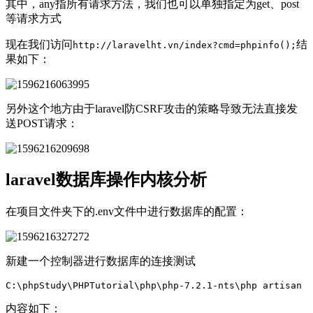
其中，any指所有请求方法，我们也可以单独指定为get、post
等请求方式
现在我们访问
结
http://laravelht.vn/index?cmd=phpinfo();
果如下：
另外这个地方由于laravel防CSRF攻击的策略导致无法直接发
送POST请求：
laravel数据库操作内核分析
在项目文件夹下的.env文件中进行数据库的配置：
新建一个控制器进行数据库的连接测试
C:
\p
hpStudy
\P
HPTutorial
\p
hp
\p
hp-7.2.1-nts
\p
hp
artisan
m
内容如下：