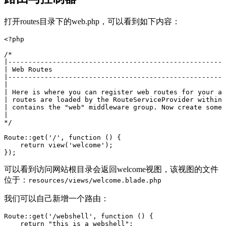
打开routes目录下的web.php，可以看到如下内容：
<?php
/*
|-----------------------------------------------------
| Web Routes
|-----------------------------------------------------
|
| Here is where you can register web routes for your ap
| routes are loaded by the RouteServiceProvider within 
| contains the "web" middleware group. Now create somet
|
*/
Route
::
get
(
'/'
,
function
()
{
return
view
(
'welcome'
);
});
可以看到访问网站根目录会返回welcome视图，该视图的文件
位于：
resources/views/welcome.blade.php
我们可以自己新增一个路由：
Route::get('/webshell', function () {
    return "this is a webshell";