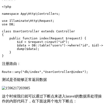
<?php
namespace
App\Http\Controllers
;
use
Illuminate\Http\Request
;
use
DB
;
class
UserController
extends
Controller
{
public
function
index
(
Request
$request
)
{
$id
=
$request
->
input
(
"id"
);
$data
=
DB
::
table
(
"users"
)
->
where
(
"id"
,
$id
)
->
g
dump
(
$data
);
}
}
注册路由：
Route::any("db/index","UserController@index");
测试是否能够正常返回数据
这个时候我们就可以通过下断点来进入laravel的数据库处理操
作的内部代码了，在下面这两个地方下断点：