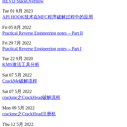
HEVD StackOverflow
Tue 01 8月 2023
API HOOK技术在MFC程序破解过程中的应用
Fri 05 8月 2022
Practical Reverse Engineering notes -- Part II
Fri 29 7月 2022
Practical Reverse Engineering notes -- Part I
Tue 22 9月 2020
KMS激活工具分析
Sat 07 5月 2022
CrackMe破解流程
Sat 07 5月 2022
crackme之CrackHead破解流程
Mon 09 5月 2022
crackme之CrackHead注册机
Thu 12 5月 2022