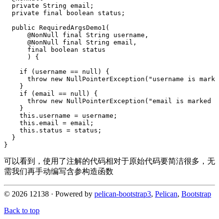
private
String
email
;
private
final
boolean
status
;
public
RequiredArgsDemo1
(
@NonNull
final
String
username
,
@NonNull
final
String
email
,
final
boolean
status
)
{
if
(
username
==
null
)
{
throw
new
NullPointerException
(
"username is marke
}
if
(
email
==
null
)
{
throw
new
NullPointerException
(
"email is marked n
}
this
.
username
=
username
;
this
.
email
=
email
;
this
.
status
=
status
;
}
}
可以看到，使用了注解的代码相对于原始代码要简洁很多，无
需我们再手动编写含参构造函数
© 2026 12138 · Powered by
pelican-bootstrap3
,
Pelican
,
Bootstrap
Back to top