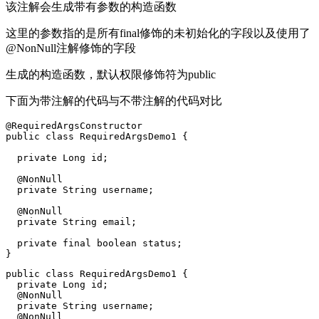
该注解会生成带有参数的构造函数
这里的参数指的是所有final修饰的未初始化的字段以及使用了
@NonNull注解修饰的字段
生成的构造函数，默认权限修饰符为public
下面为带注解的代码与不带注解的代码对比
@RequiredArgsConstructor
public
class
RequiredArgsDemo1
{
private
Long
id
;
@NonNull
private
String
username
;
@NonNull
private
String
email
;
private
final
boolean
status
;
}
public
class
RequiredArgsDemo1
{
private
Long
id
;
@NonNull
private
String
username
;
@NonNull