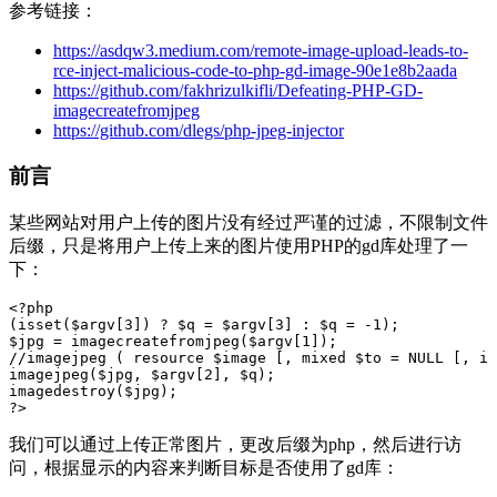
参考链接：
https://asdqw3.medium.com/remote-image-upload-leads-to-
rce-inject-malicious-code-to-php-gd-image-90e1e8b2aada
https://github.com/fakhrizulkifli/Defeating-PHP-GD-
imagecreatefromjpeg
https://github.com/dlegs/php-jpeg-injector
前言
某些网站对用户上传的图片没有经过严谨的过滤，不限制文件
后缀，只是将用户上传上来的图片使用PHP的gd库处理了一
下：
<?php
(
isset
(
$argv
[
3
])
?
$q
=
$argv
[
3
]
:
$q
=
-
1
);
$jpg
=
imagecreatefromjpeg
(
$argv
[
1
]);
//imagejpeg ( resource $image [, mixed $to = NULL [, in
imagejpeg
(
$jpg
,
$argv
[
2
],
$q
);
imagedestroy
(
$jpg
);
?>
我们可以通过上传正常图片，更改后缀为php，然后进行访
问，根据显示的内容来判断目标是否使用了gd库：