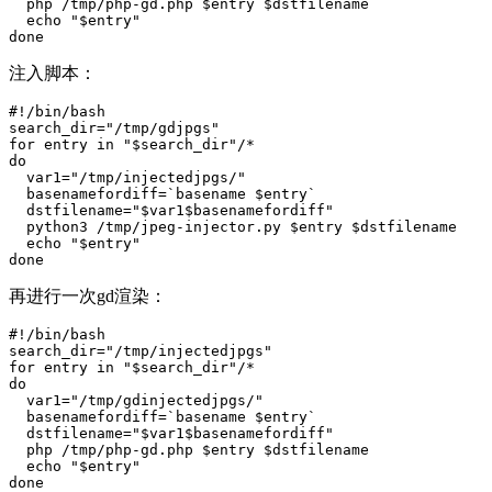
php
/tmp/php-gd.php
$entry
$dstfilename
echo
"
$entry
"
done
注入脚本：
#!/bin/bash
search_dir
=
"/tmp/gdjpgs"
for
entry
in
"
$search_dir
"
do
var1
=
"/tmp/injectedjpgs/"
basenamefordiff
=
`
basename
$entry
`
dstfilename
=
"
$var1$basenamefordiff
"
python3
/tmp/jpeg-injector.py
$entry
$dstfilename
echo
"
$entry
"
done
再进行一次gd渲染：
#!/bin/bash
search_dir
=
"/tmp/injectedjpgs"
for
entry
in
"
$search_dir
"
do
var1
=
"/tmp/gdinjectedjpgs/"
basenamefordiff
=
`
basename
$entry
`
dstfilename
=
"
$var1$basenamefordiff
"
php
/tmp/php-gd.php
$entry
$dstfilename
echo
"
$entry
"
done