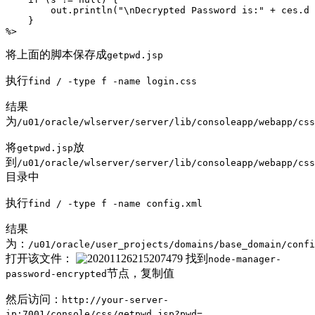
out
.
println
(
"
\n
Decrypted Password is:"
+
ces
.
de
}
%>
将上面的脚本保存成
getpwd.jsp
执行
find / -type f -name login.css
结果
为
/u01/oracle/wlserver/server/lib/consoleapp/webapp/css
将
放
getpwd.jsp
到
/u01/oracle/wlserver/server/lib/consoleapp/webapp/css
目录中
执行
find / -type f -name config.xml
结果
为：
/u01/oracle/user_projects/domains/base_domain/confi
打开该文件：
找到
node-manager-
节点，复制值
password-encrypted
然后访问：
http://your-server-
ip:7001/console/css/getpwd.jsp?pwd=