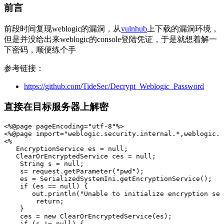
前言
前段时间复现weblogic的漏洞，从
vulnhub
上下载的漏洞环境，
但是并没给出来weblogic的console登陆凭证，于是就想着解一
下密码，顺便练个手
参考链接：
https://github.com/TideSec/Decrypt_Weblogic_Password
直接在目标服务器上解密
<%
@page
pageEncoding
=
"utf-8"
%>
<%
@page
import
=
"weblogic.security.internal.*,weblogic.s
<%
EncryptionService
es
=
null
;
ClearOrEncryptedService
ces
=
null
;
String
s
=
null
;
s
=
request
.
getParameter
(
"pwd"
);
es
=
SerializedSystemIni
.
getEncryptionService
();
if
(
es
==
null
)
{
out
.
println
(
"Unable to initialize encryption ser
return
;
}
ces
=
new
ClearOrEncryptedService
(
es
);
if
(
s
!=
null
)
{